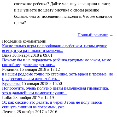
состояние ребенка? Дайте малышу карандаши и лист,
и вы узнаете по цвету рисунка о своем ребенке
больше, чем от посещения психолога. Что же означают
цвета?
Полный рейтинг
→
Последние комментарии
Какие только игры не пробовали с ребенком, пазлы лучше
всего, и ум развивают и мелкую...
Вика 30 января 2018 в 09:01
Почему бы и не порадовать ребёнка грудным молоком, маме
спокойнее, дешевле детское...
Розалина 15 января 2018 в 18:12
в нашем роддоме точно по старинке, хоть врачи и трезвые, но
профессионализм желает быть...
Кусалочка
15 января 2018 в 15:50
Попробуйте, очень полузно детям пальчиковая гимнастика.
это в дальнейшем помогает лучше...
Lofko 28 ноября 2017 в 12:19
Эх как сложно это делать, и через 3 года не получилось
скинуть лишнии килограммы, уже...
Ленчик 28 ноября 2017 в 12:16