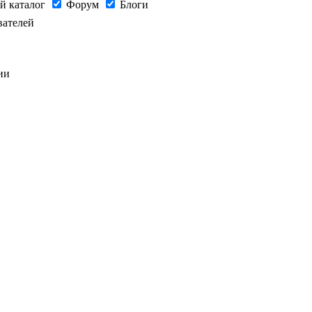
й каталог
Форум
Блоги
вателей
ии