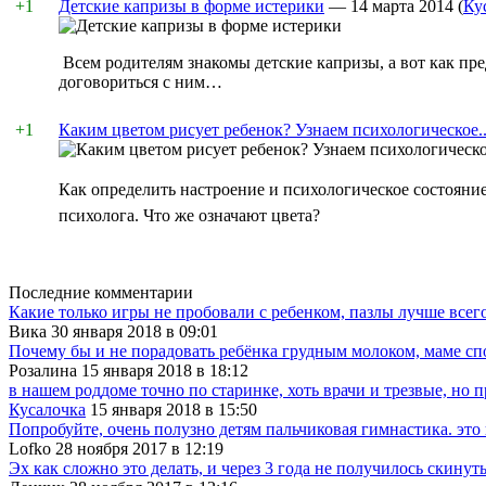
+1
Детские капризы в форме истерики
—
14 марта 2014
(
Ку
Всем родителям знакомы детские капризы, а вот как пр
договориться с ним…
+1
Каким цветом рисует ребенок? Узнаем психологическое..
Как определить настроение и психологическое состояние
психолога. Что же означают цвета?
Последние комментарии
Какие только игры не пробовали с ребенком, пазлы лучше всего
Вика 30 января 2018 в 09:01
Почему бы и не порадовать ребёнка грудным молоком, маме спо
Розалина 15 января 2018 в 18:12
в нашем роддоме точно по старинке, хоть врачи и трезвые, но 
Кусалочка
15 января 2018 в 15:50
Попробуйте, очень полузно детям пальчиковая гимнастика. это
Lofko 28 ноября 2017 в 12:19
Эх как сложно это делать, и через 3 года не получилось скину