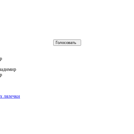
р
ладимир
р