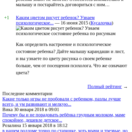
малышу и постарайтесь договориться с ним…
+1
Каким цветом рисует ребенок? Узнаем
психологическое...
—
16 июня 2015
(
Кусалочка
)
Как определить настроение и психологическое
состояние ребенка? Дайте малышу карандаши и лист,
и вы узнаете по цвету рисунка о своем ребенке
больше, чем от посещения психолога. Что же означают
цвета?
Полный рейтинг
→
Последние комментарии
Какие только игры не пробовали с ребенком, пазлы лучше
всего, и ум развивают и мелкую...
Вика 30 января 2018 в 09:01
Почему бы и не порадовать ребёнка грудным молоком, маме
спокойнее, дешевле детское...
Розалина 15 января 2018 в 18:12
в нашем роддоме точно по старинке, хоть врачи и трезвые, но