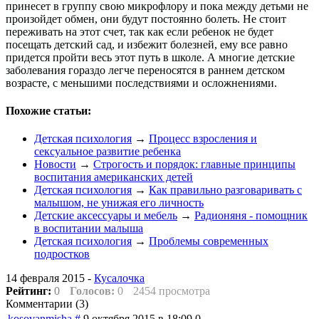
принесет в группу свою микрофлору и пока между детьми не
произойдет обмен, они будут постоянно болеть. Не стоит
переживать на этот счет, так как если ребенок не будет
посещать детский сад, и избежит болезней, ему все равно
придется пройти весь этот путь в школе. А многие детские
заболевания гораздо легче переносятся в раннем детском
возрасте, с меньшими последствиями и осложнениями.
Похожие статьи:
Детская психология
→
Процесс взросления и
сексуальное развитие ребенка
Новости
→
Строгость и порядок: главные принципы
воспитания американских детей
Детская психология
→
Как правильно разговаривать с
малышом, не унижая его личность
Детские аксессуары и мебель
→
Радионяня - помощник
в воспитании малыша
Детская психология
→
Проблемы современных
подростков
14 февраля 2015 -
Кусалочка
Рейтинг:
0
Голосов:
0
2454 просмотра
Комментарии (
3
)
kosovanmisha
#
9 октября 2015 в 18:09
0