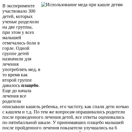
В эксперименте
участвовало 300
детей, которых
ученые разделили
на две группы,
при этом у всех
малышей
отмечались боли в
горле. Одной
группе детей
назначили для
лечения
употреблять мед, в
то время как
второй группе
давалось
плацебо
.
Еще до начала
лечения все
родители
описывали кашель ребенка, его частоту, как спали дети ночью
с кашлем и т.д. По тем же вопросам опрашивались родители
после проведенного лечения детей, все ответы оценивались
по пятибалльной шкале. У принимавших плацебо малышей
после пройденного лечения показатели улучшались на 6