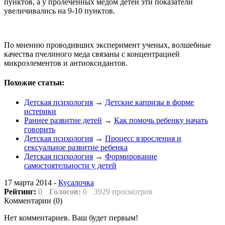
пунктов, а у пролеченных медом детей эти показатели
увеличивались на 9-10 пунктов.
По мнению проводивших эксперимент ученых, волшебные
качества пчелиного меда связаны с концентрацией
микроэлементов и антиоксидантов.
Похожие статьи:
Детская психология
→
Детские капризы в форме
истерики
Раннее развитие детей
→
Как помочь ребенку начать
говорить
Детская психология
→
Процесс взросления и
сексуальное развитие ребенка
Детская психология
→
Формирование
самостоятельности у детей
17 марта 2014 -
Кусалочка
Рейтинг:
0
Голосов:
0
3929 просмотров
Комментарии (
0
)
Нет комментариев. Ваш будет первым!