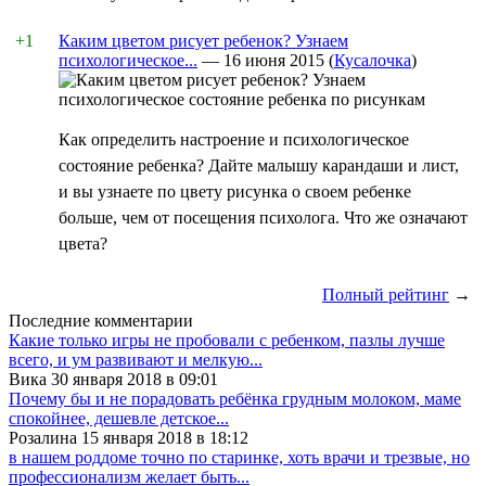
+1
Каким цветом рисует ребенок? Узнаем
психологическое...
—
16 июня 2015
(
Кусалочка
)
Как определить настроение и психологическое
состояние ребенка? Дайте малышу карандаши и лист,
и вы узнаете по цвету рисунка о своем ребенке
больше, чем от посещения психолога. Что же означают
цвета?
Полный рейтинг
→
Последние комментарии
Какие только игры не пробовали с ребенком, пазлы лучше
всего, и ум развивают и мелкую...
Вика 30 января 2018 в 09:01
Почему бы и не порадовать ребёнка грудным молоком, маме
спокойнее, дешевле детское...
Розалина 15 января 2018 в 18:12
в нашем роддоме точно по старинке, хоть врачи и трезвые, но
профессионализм желает быть...