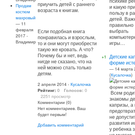
психике ре
приучить детей с раннего
Продам
и какую пр
возраста к книгам.
костюм
пользу в р
махровый
детей. Важ
— 11
правильно
февраля
выбрать
Если подобная книга
2017 -
компьютер
понравилась и взрослым,
Владимир
игры…
то и они могут приобрести
такую же кровать. А что?
Почему бы и нет, ведь
Детские ка
+1
нигде не сказано, что на
форме ист
ней можно спать только
—
14 марта 
детям.
(
Кусалочка
)
2 апреля 2014 -
Кусалочка
Рейтинг:
0
Голосов:
0
Всем роди
2251 просмотр
знакомы де
Комментарии (
0
)
капризы, а 
Нет комментариев. Ваш
предотврат
будет первым!
не допусти
развития и
Добавить комментарий
у ребенка 
не многие.