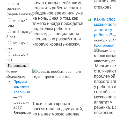
детских но
начала, когда необходимо
нашего
страхов?
положить ребенка спать в
малыша
обеденное время или уже
(беременность)
на ночь. Зная о том, как
Каким спо
+2
от 0 до 1
тяжело иногда приходится
можно пов
года
родителям ребенка
аппетит у
от 1 года до
непоседы, специалисты
ребенка?
3 лет
специально разработали
октября 201
от 3 до 7
игровую кровать-книжку.
(
Екатерина
)
лет
старше 7
лет
Многие се
сталкивают
Новые
проблемой
объявления
плохого ап
Продам
у ребенка 
комплект
способы, к
ясельный
можно пов
— 11
аппетит у
февраля
Такая книга-кровать
ребенка. Е
2017 -
рассчитана на двух детей,
несколько
Владимир
но на нее можно вполне