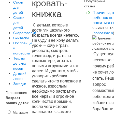
кровать-
Популярные
Стихи
статьи
для
книжка
Причины, 
детей
+2
ребенок не
Сказки
ложиться с
для
С детьми, которые
детей
2 июня 2015
достигли школьного
Скороговорки
(
hohotuha16
возраста всегда нелегко.
Считалки
Не буду и не хочу делать
Пословицы
уроки – хочу играть,
и
рисовать, смотреть
поговорки
Существуе
телевизор, играть на
Тексты
несколько 
компьютере, играть с
детских
новыми игрушками и так
почему ре
песен
далее. И для того, чтобы
не хочет л
Детский
уговорить ребенка
спать. Реш
лепет
сделать что-то полезное и
Загадки
вопрос
нужное, взрослым
совместный
необходимо растратить
Голосования
все нервы и огромное
ребенком и
Возраст
количество времени,
избавиться
ваших деток
после чего история
барабашки
начинается с самого
Мы ждем