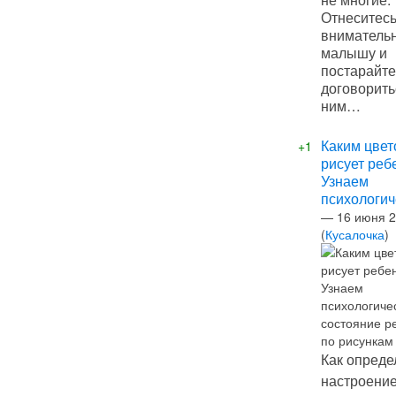
Отнеситес
внимательн
малышу и
постарайте
договорить
ним…
Каким цве
+1
рисует реб
Узнаем
психологиче
—
16 июня 
(
Кусалочка
)
Как опреде
настроение