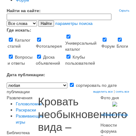
Найти на сайте:
Скрыть
параметры поиска
Где искать:
Каталог
Универсальный
статей
Фотогалерея
Форум
Блоги
каталог
Вопросы
Доска
Клубы
и ответы
объявлений
пользователей
Дата публикации:
сортировать по дате
публикации
выделить все
|
снять все
Кровать
Развлечения
Фото дня
Головоломки
необыкновенного
Раскраски
облако-птица
Развивающие
вида –
игры
Новости
форума
Библиотека