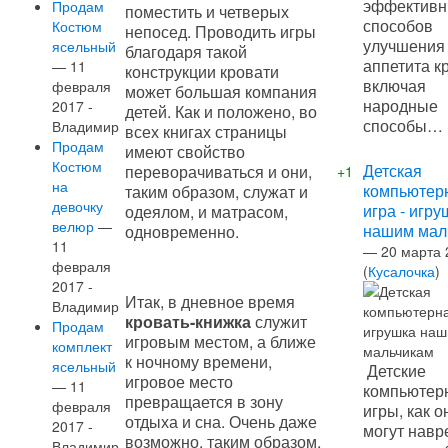
эффектив
Продам
поместить и четверых
способов
Костюм
непосед. Проводить игры
улучшения
ясельный
благодаря такой
аппетита к
— 11
конструкции кровати
включая
февраля
может большая компания
народные
2017 -
детей. Как и положено, во
способы…
Владимир
всех книгах страницы
Продам
имеют свойство
Костюм
Детская
переворачиваться и они,
+1
на
компьютер
таким образом, служат и
девочку
игра - игру
одеялом, и матрасом,
велюр
—
нашим мал
одновременно.
11
—
20 марта 
февраля
(
Кусалочка
)
2017 -
Итак, в дневное время
Владимир
кровать-книжка
служит
Продам
игровым местом, а ближе
комплект
к ночному времени,
ясельный
Детские
игровое место
— 11
компьютер
превращается в зону
февраля
игры, как о
отдыха и сна. Очень даже
2017 -
могут навр
возможно, таким образом,
Владимир