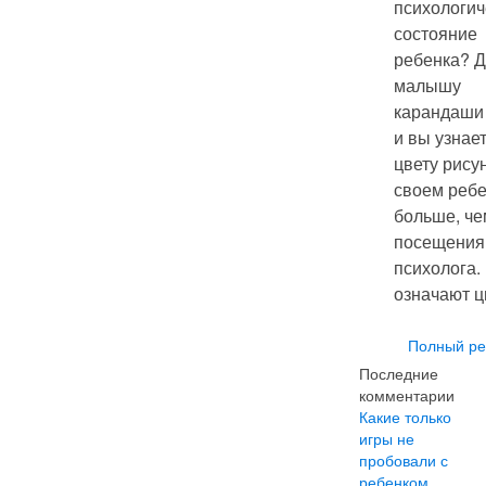
психологич
состояние
ребенка? 
малышу
карандаши 
и вы узнае
цвету рису
своем реб
больше, че
посещения
психолога.
означают ц
Полный ре
Последние
комментарии
Какие только
игры не
пробовали с
ребенком,