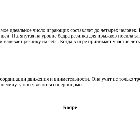
амое идеальное число играющих составляет до четырех человек.
еи. Натянутая на уровне бедра резинка для прыжков носила заг
 надевает резинку на себя. Когда в игре принимает участие четы
координации движения и внимательности. Она учит не только тр
нную минуту они являются соперницами.
Бояре