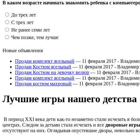
В каком возрасте начинать знакомить ребенка с компьютер
До трех лет
С трех лет
Не ранее семи лет
Чем позже, тем лучше
Новые объявления
Продам комплект ясельный
— 11 февраля 2017 -
Владими
Продам Костюм ясельный
— 11 февраля 2017 -
Владимир
Продам Костюм на девочку велюр
— 11 февраля 2017 -
В
Продам комплект ясельный
— 11 февраля 2017 -
Владими
Продам костюм махровый
— 11 февраля 2017 -
Владимир
Лучшие игры нашего детства
В период XXI века дети как-то незаметно стали исчезать в бо
центрах. Следом за детьми стала исчезать и все
дворовые игр
отсутствуют на них. Оглядывая опустевшие дворы, невольно в