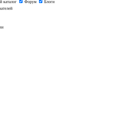
й каталог
Форум
Блоги
вателей
ии