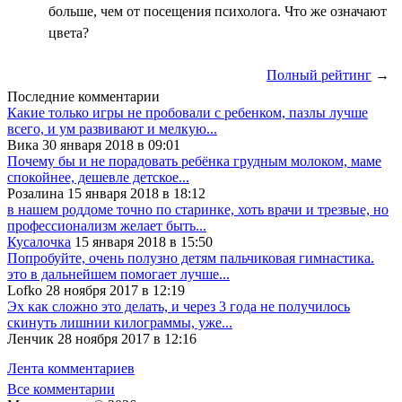
больше, чем от посещения психолога. Что же означают
цвета?
Полный рейтинг
→
Последние комментарии
Какие только игры не пробовали с ребенком, пазлы лучше
всего, и ум развивают и мелкую...
Вика 30 января 2018 в 09:01
Почему бы и не порадовать ребёнка грудным молоком, маме
спокойнее, дешевле детское...
Розалина 15 января 2018 в 18:12
в нашем роддоме точно по старинке, хоть врачи и трезвые, но
профессионализм желает быть...
Кусалочка
15 января 2018 в 15:50
Попробуйте, очень полузно детям пальчиковая гимнастика.
это в дальнейшем помогает лучше...
Lofko 28 ноября 2017 в 12:19
Эх как сложно это делать, и через 3 года не получилось
скинуть лишнии килограммы, уже...
Ленчик 28 ноября 2017 в 12:16
Лента комментариев
Все комментарии