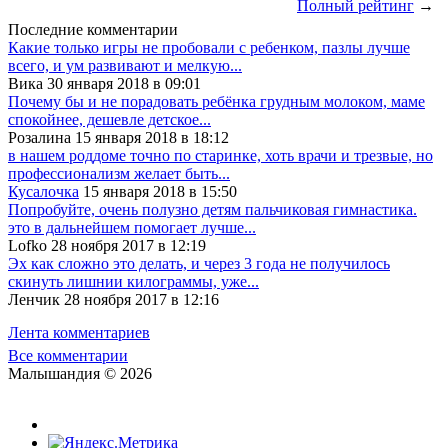
Полный рейтинг
→
Последние комментарии
Какие только игры не пробовали с ребенком, пазлы лучше
всего, и ум развивают и мелкую...
Вика 30 января 2018 в 09:01
Почему бы и не порадовать ребёнка грудным молоком, маме
спокойнее, дешевле детское...
Розалина 15 января 2018 в 18:12
в нашем роддоме точно по старинке, хоть врачи и трезвые, но
профессионализм желает быть...
Кусалочка
15 января 2018 в 15:50
Попробуйте, очень полузно детям пальчиковая гимнастика.
это в дальнейшем помогает лучше...
Lofko 28 ноября 2017 в 12:19
Эх как сложно это делать, и через 3 года не получилось
скинуть лишнии килограммы, уже...
Ленчик 28 ноября 2017 в 12:16
Лента комментариев
Все комментарии
Малышандия © 2026