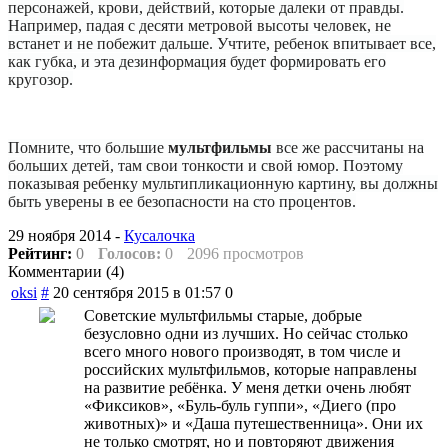
персонажей, крови, действий, которые далеки от правды.
Например, падая с десяти метровой высоты человек, не
встанет и не побежит дальше. Учтите, ребенок впитывает все,
как губка, и эта дезинформация будет формировать его
кругозор.
Помните, что большие
мультфильмы
все же рассчитаны на
больших детей, там свои тонкости и свой юмор. Поэтому
показывая ребенку мультипликационную картину, вы должны
быть уверены в ее безопасности на сто процентов.
29 ноября 2014 -
Кусалочка
Рейтинг:
0
Голосов:
0
2096 просмотров
Комментарии (
4
)
oksi
#
20 сентября 2015 в 01:57
0
Советские мультфильмы старые, добрые
безусловно одни из лучших. Но сейчас столько
всего много нового производят, в том числе и
российских мультфильмов, которые направлены
на развитие ребёнка. У меня детки очень любят
«Фиксиков», «Буль-буль гуппи», «Диего (про
животных)» и «Даша путешественница». Они их
не только смотрят, но и повторяют движения