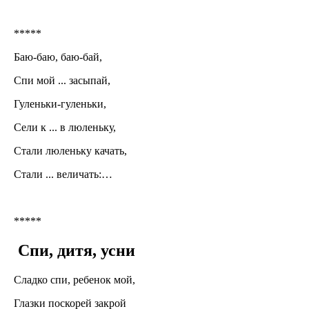
*****
Баю-баю, баю-бай,
Спи мой ... засыпай,
Гуленьки-гуленьки,
Сели к ... в люленьку,
Стали люленьку качать,
Стали ... величать:…
*****
Спи, дитя, усни
Сладко спи, ребенок мой,
Глазки поскорей закрой