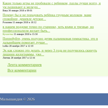
Какие только игры не пробовали с ребенком, пазлы лучше всего, и
ум развивают и мелкую...
Вика 30 января 2018 в 09:01
Почему бы и не порадовать ребёнка грудным молоком, маме
спокойнее, дешевле детское...
Розалина 15 января 2018 в 18:12
в нашем роддоме точно по старинке, хоть врачи и трезвые, но
профессионализм желает быть...
Кусалочка
15 января 2018 в 15:50
Попробуйте, очень полузно детям пальчиковая гимнастика. это в
дальнейшем помогает лучше...
Lofko 28 ноября 2017 в 12:19
Эх как сложно это делать, и через 3 года не получилось скинуть
лишнии килограммы, уже...
Ленчик 28 ноября 2017 в 12:16
Лента комментариев
Все комментарии
Малышандия © 2026