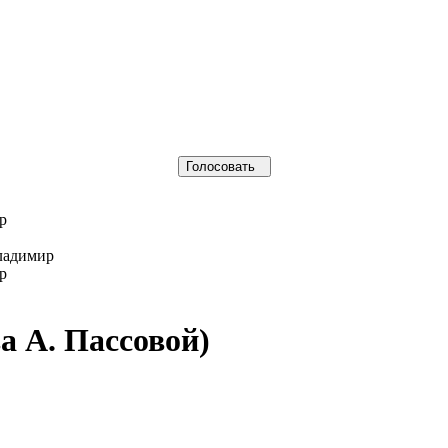
р
ладимир
р
а А. Пассовой)