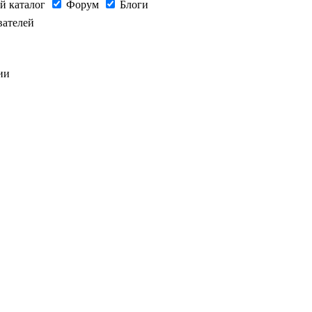
й каталог
Форум
Блоги
вателей
ии