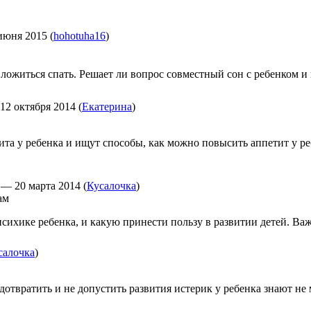
июня 2015
(
hohotuha16
)
ложиться спать. Решает ли вопрос совместный сон с ребенком и 
12 октября 2014
(
Екатерина
)
ита у ребенка и ищут способы, как можно повысить аппетит у р
—
20 марта 2014
(
Кусалочка
)
психике ребенка, и какую принести пользу в развитии детей. 
салочка
)
едотвратить и не допустить развития истерик у ребенка знают н