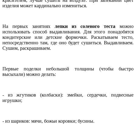
красителем, лучше сушить на воздухе. При запекании цвет
изделия может кардинально измениться.
На первых занятиях
лепки из соленого теста
можно
использовать способ выдавливания. Для этого понадобятся
кондитерские или детские формочки. Раскатываем тесто,
непосредственно там, где оно будет сушиться. Выдавливаем.
Сушим, раскрашиваем.
Первые поделки небольшой толщины (чтобы быстро
высыхали) можно делать:
- из жгутиков (колбаски): змейки, сердечки, подвесные
игрушки;
- из шариков: мячи, божьи коровки; бусины.