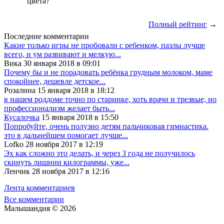
цвета?
Полный рейтинг
→
Последние комментарии
Какие только игры не пробовали с ребенком, пазлы лучше
всего, и ум развивают и мелкую...
Вика 30 января 2018 в 09:01
Почему бы и не порадовать ребёнка грудным молоком, маме
спокойнее, дешевле детское...
Розалина 15 января 2018 в 18:12
в нашем роддоме точно по старинке, хоть врачи и трезвые, но
профессионализм желает быть...
Кусалочка
15 января 2018 в 15:50
Попробуйте, очень полузно детям пальчиковая гимнастика.
это в дальнейшем помогает лучше...
Lofko 28 ноября 2017 в 12:19
Эх как сложно это делать, и через 3 года не получилось
скинуть лишнии килограммы, уже...
Ленчик 28 ноября 2017 в 12:16
Лента комментариев
Все комментарии
Малышандия © 2026