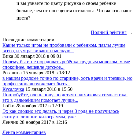
и вы узнаете по цвету рисунка о своем ребенке
больше, чем от посещения психолога. Что же означают
цвета?
Полный рейтинг
→
Последние комментарии
Какие только игры не пробовали с ребенком, пазлы лучше
всего, и ум развивают и мелкую...
Вика 30 января 2018 в 09:01
Почему бы и не порадовать ребёнка грудным молоком, маме
спокойнее, дешевле детское...
Розалина 15 января 2018 в 18:12
в нашем роддоме точно по старинке, хоть врачи и трезвые, но
профессионализм желает быть...
Кусалочка
15 января 2018 в 15:50
Попробуйте, очень полузно детям пальчиковая гимнастика.
это в дальнейшем помогает лучше...
Lofko 28 ноября 2017 в 12:19
Эх как сложно это делать, и через 3 года не получилось
скинуть лишнии килограммы, уже...
Ленчик 28 ноября 2017 в 12:16
Лента комментариев